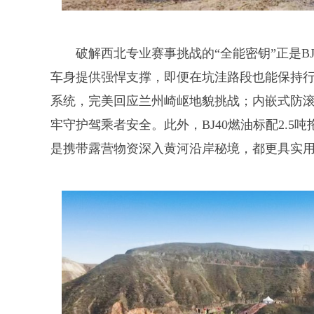
破解西北专业赛事挑战的“全能密钥”正是B
车身提供强悍支撑，即便在坑洼路段也能保持
系统，完美回应兰州崎岖地貌挑战；内嵌式防滚
牢守护驾乘者安全。此外，BJ40燃油标配2.
是携带露营物资深入黄河沿岸秘境，都更具实