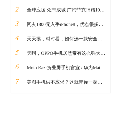
2
全球应援 众志成城 广汽菲克捐赠100万元物资助力抗“疫”
3
网友1800元入手iPhone8，优点很多，缺点也很明显
4
天天摸，时时看，如何选一款安全又耐用的手机保护套？
5
天啊，OPPO手机居然带有这么强大的录音转换功能！你不会不知道吧
6
Moto Razr折叠屏手机官宣 / 华为Mate X明天开售 | 科技新鲜事
7
美图手机供不应求？这就带你一探究竟，看透美图手机只需2分钟