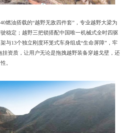
J40燃油搭载的“越野无敌四件套”，专业越野大梁为
行驶稳定；越野三把锁搭配中国唯一机械式全时四驱
架与13个独立刚度环笼式车身组成“生命屏障”，牢
5吨拖挂资质，让用户无论是拖拽越野装备穿越戈壁，还
用性。