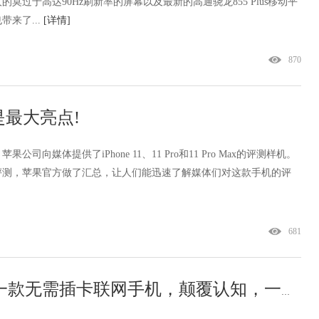
莫过于高达90Hz刷新率的屏幕以及最新的高通骁龙855 Plus移动平
来了...
[详情]
870
是最大亮点!
向媒体提供了iPhone 11、11 Pro和11 Pro Max的评测样机。
评测，苹果官方做了汇总，让人们能迅速了解媒体们对这款手机的评
681
BLU&Skyroam SIMO在美国推出第一款无需插卡联网手机，颠覆认知，一片疯抢!