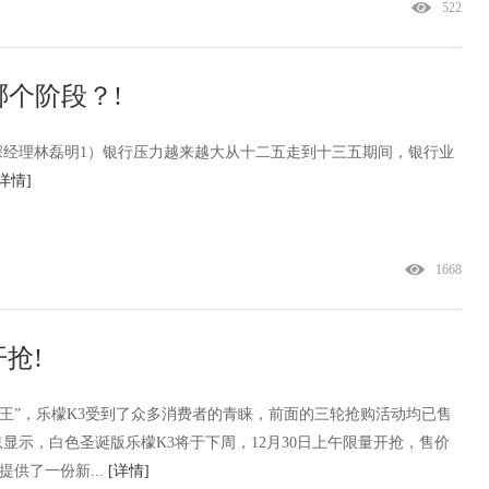
522
个阶段？!
深经理林磊明1）银行压力越来越大从十二五走到十三五期间，银行业
[详情]
1668
抢!
之王”，乐檬K3受到了众多消费者的青睐，前面的三轮抢购活动均已售
显示，白色圣诞版乐檬K3将于下周，12月30日上午限量开抢，售价
提供了一份新...
[详情]