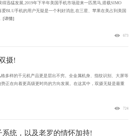
得迅猛发展,2019年下半年美国手机市场迎来一匹黑马,搭载SIMO
这对喜爱BLU手机的用户无疑是一个利好消息,在三星、苹果在美占到美国
.
[详情]
673
是双摄!
风格多样的千元机产品更是层出不穷。全金属机身、指纹识别、大屏等
趋势正在向着更高级更时尚的方向发展。在这其中，双摄无疑是最重
724
系统，以及老罗的情怀加持!