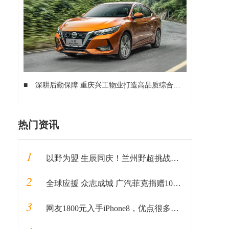
■
深耕后勤保障 重庆兴工物业打造高品质综合物业服务
■
不止
热门资讯
1
以野为盟 生辰同庆！兰州野超挑战完美收官
2
全球应援 众志成城 广汽菲克捐赠100万元物资助力抗“疫”
3
网友1800元入手iPhone8，优点很多，缺点也很明显