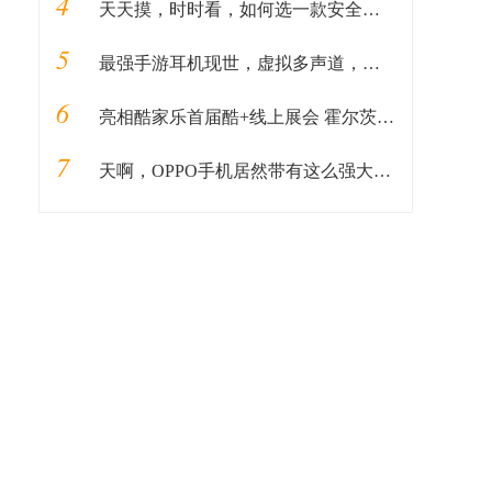
4
天天摸，时时看，如何选一款安全又耐用的手机保护套？
5
最强手游耳机现世，虚拟多声道，顶级 HIFI厂商背书，你喜欢吗
6
亮相酷家乐首届酷+线上展会 霍尔茨9大户型邀您抢鲜看！
7
天啊，OPPO手机居然带有这么强大的录音转换功能！你不会不知道吧