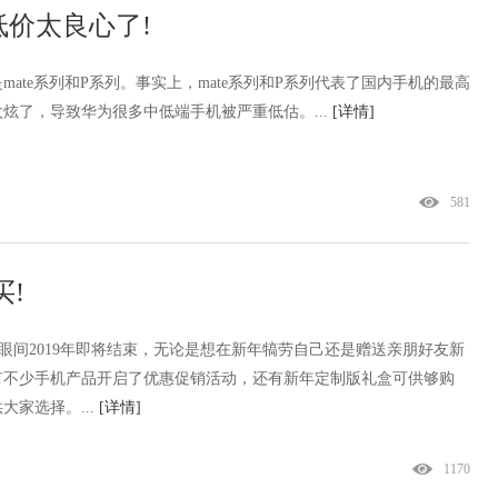
价太良心了!
ate系列和P系列。事实上，mate系列和P系列代表了国内手机的最高
炫了，导致华为很多中低端手机被严重低估。...
[详情]
581
!
】转眼间2019年即将结束，无论是想在新年犒劳自己还是赠送亲朋好友新
有不少手机产品开启了优惠促销活动，还有新年定制版礼盒可供够购
家选择。...
[详情]
1170