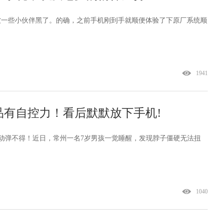
文章被一些小伙伴黑了。的确，之前手机刚到手就顺便体验了下原厂系统顺
1941
有自控力！看后默默放下手机!
子动弹不得！近日，常州一名7岁男孩一觉睡醒，发现脖子僵硬无法扭
1040