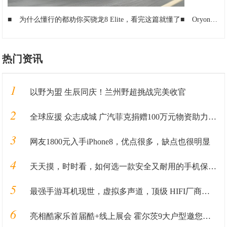
■
为什么懂行的都劝你买骁龙8 Elite，看完这篇就懂了
■
Oryon架构与高通多元化战略：一盘大棋，不在一人
热门资讯
1
以野为盟 生辰同庆！兰州野超挑战完美收官
2
全球应援 众志成城 广汽菲克捐赠100万元物资助力抗“疫”
3
网友1800元入手iPhone8，优点很多，缺点也很明显
4
天天摸，时时看，如何选一款安全又耐用的手机保护套？
5
最强手游耳机现世，虚拟多声道，顶级 HIFI厂商背书，你喜欢吗
6
亮相酷家乐首届酷+线上展会 霍尔茨9大户型邀您抢鲜看！