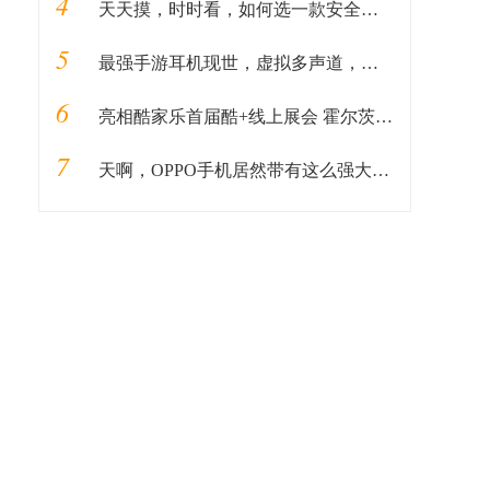
4
天天摸，时时看，如何选一款安全又耐用的手机保护套？
5
最强手游耳机现世，虚拟多声道，顶级 HIFI厂商背书，你喜欢吗
6
亮相酷家乐首届酷+线上展会 霍尔茨9大户型邀您抢鲜看！
7
天啊，OPPO手机居然带有这么强大的录音转换功能！你不会不知道吧