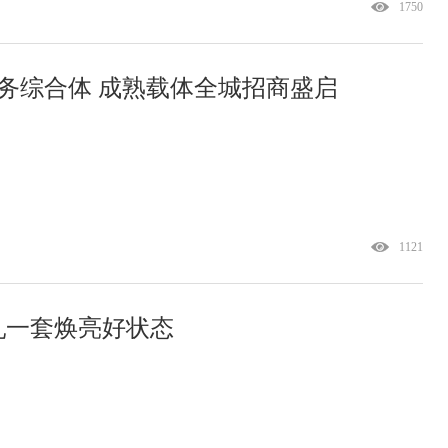
1750
商务综合体 成熟载体全城招商盛启
1121
水乳一套焕亮好状态