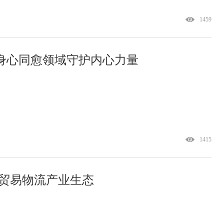
1459
耕身心同愈领域守护内心力量
1415
建贸易物流产业生态