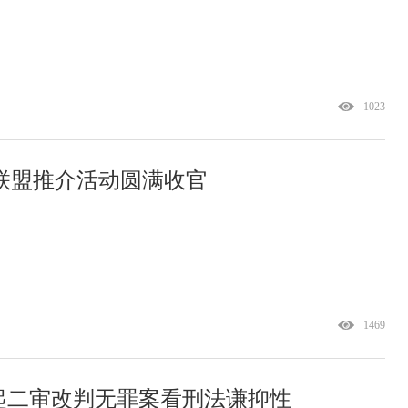
1023
游联盟推介活动圆满收官
1469
起二审改判无罪案看刑法谦抑性