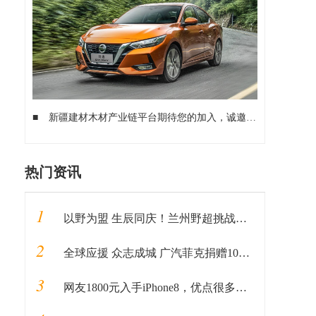
■
新疆建材木材产业链平台期待您的加入，诚邀您入驻！
■
国
热门资讯
1
以野为盟 生辰同庆！兰州野超挑战完美收官
2
全球应援 众志成城 广汽菲克捐赠100万元物资助力抗“疫”
3
网友1800元入手iPhone8，优点很多，缺点也很明显