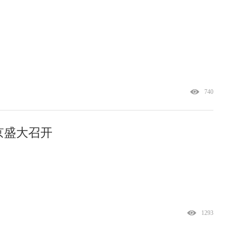
740
京盛大召开
1293