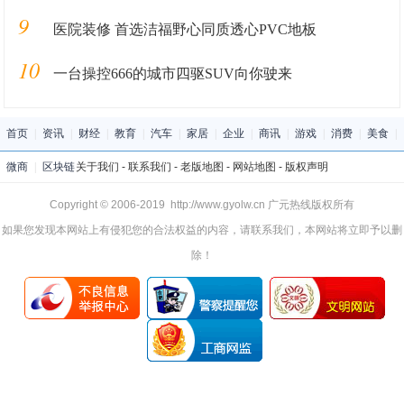
9
医院装修 首选洁福野心同质透心PVC地板
10
一台操控666的城市四驱SUV向你驶来
首页
|
资讯
|
财经
|
教育
|
汽车
|
家居
|
企业
|
商讯
|
游戏
|
消费
|
美食
|
微商
|
区块链
关于我们
-
联系我们
-
老版地图
-
网站地图
-
版权声明
Copyright © 2006-2019 http://www.gyolw.cn 广元热线版权所有
如果您发现本网站上有侵犯您的合法权益的内容，请联系我们，本网站将立即予以删
除！