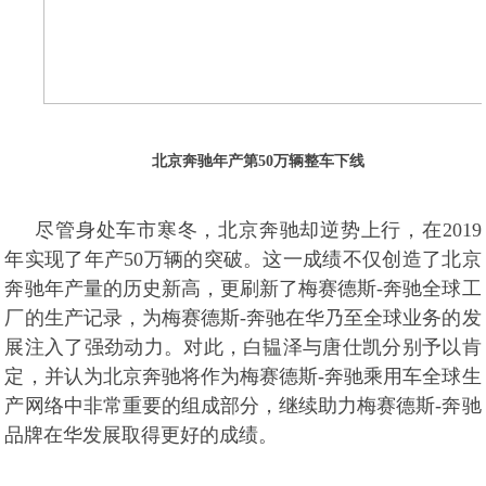
北京奔驰年产第50万辆整车下线
尽管身处车市寒冬，北京奔驰却逆势上行，在2019
年实现了年产50万辆的突破。这一成绩不仅创造了北京
奔驰年产量的历史新高，更刷新了梅赛德斯-奔驰全球工
厂的生产记录，为梅赛德斯-奔驰在华乃至全球业务的发
展注入了强劲动力。对此，白韫泽与唐仕凯分别予以肯
定，并认为北京奔驰将作为梅赛德斯-奔驰乘用车全球生
产网络中非常重要的组成部分，继续助力梅赛德斯-奔驰
品牌在华发展取得更好的成绩。