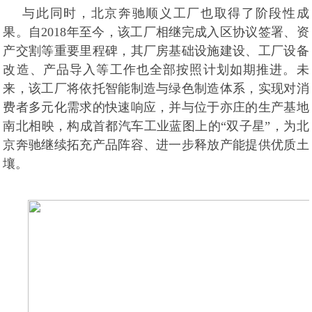
与此同时，北京奔驰顺义工厂也取得了阶段性成
果。自2018年至今，该工厂相继完成入区协议签署、资
产交割等重要里程碑，其厂房基础设施建设、工厂设备
改造、产品导入等工作也全部按照计划如期推进。未
来，该工厂将依托智能制造与绿色制造体系，实现对消
费者多元化需求的快速响应，并与位于亦庄的生产基地
南北相映，构成首都汽车工业蓝图上的“双子星”，为北
京奔驰继续拓充产品阵容、进一步释放产能提供优质土
壤。