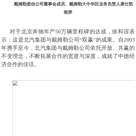
戴姆勒股份公司董事会成员、戴姆勒大中华区业务负责人唐仕凯
致辞
对于北京奔驰年产50万辆里程碑的达成，徐和谊表
示：这是北汽集团与戴姆勒公司“双赢”的成果。自2003
年携手至今，北汽集团与戴姆勒公司依托开放、共赢的
不变理念，不断拓展合作的宽度与深度，成就了中德经
济合作的佳话。