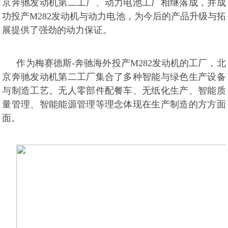
京奔驰发动机第二工厂、动力电池工厂相继落成，并成
功投产M282发动机与动力电池，为今后的产品升级与拓
展提供了强劲的动力保证。
作为梅赛德斯-奔驰海外投产M282发动机的工厂，北
京奔驰发动机第二工厂集合了多种智能与绿色生产设备
与制造工艺。无人零部件配餐车、无纸化生产、智能质
量管理、智能能源管理等理念体现在生产制造的方方面
面。