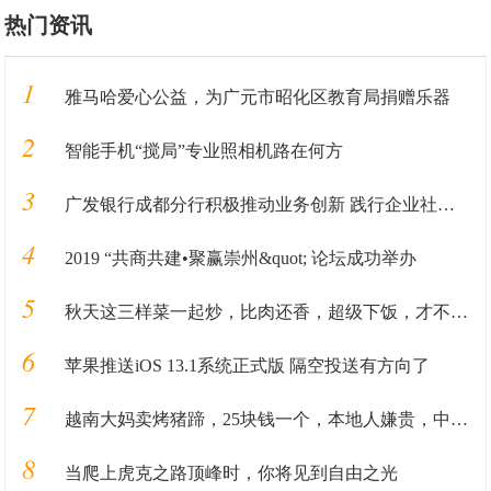
热门资讯
1
雅马哈爱心公益，为广元市昭化区教育局捐赠乐器
2
智能手机“搅局”专业照相机路在何方
3
广发银行成都分行积极推动业务创新 践行企业社会责任
4
2019 “共商共建•聚赢崇州&quot; 论坛成功举办
5
秋天这三样菜一起炒，比肉还香，超级下饭，才不到一块钱一斤！
6
苹果推送iOS 13.1系统正式版 隔空投送有方向了
7
越南大妈卖烤猪蹄，25块钱一个，本地人嫌贵，中国游客：真便宜
8
当爬上虎克之路顶峰时，你将见到自由之光