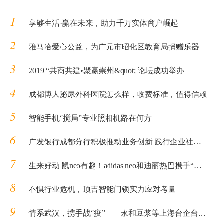
1
享够生活·赢在未来，助力千万实体商户崛起
2
雅马哈爱心公益，为广元市昭化区教育局捐赠乐器
3
2019 “共商共建•聚赢崇州&quot; 论坛成功举办
4
成都博大泌尿外科医院怎么样，收费标准，值得信赖
5
智能手机“搅局”专业照相机路在何方
6
广发银行成都分行积极推动业务创新 践行企业社会责任
7
生来好动 鼠neo有趣！adidas neo和迪丽热巴携手“米奇”突袭成都
8
不惧行业危机，顶吉智能门锁实力应对考量
9
情系武汉，携手战“疫”——永和豆浆等上海台企台商为武汉等疫区捐赠物资