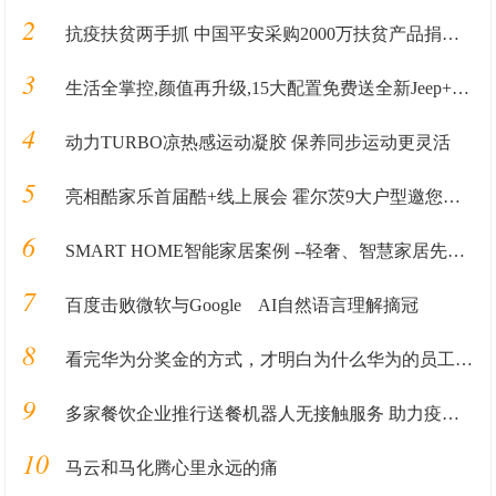
2
抗疫扶贫两手抓 中国平安采购2000万扶贫产品捐赠武汉
3
生活全掌控,颜值再升级,15大配置免费送全新Jeep+指南者加料上市
4
动力TURBO凉热感运动凝胶 保养同步运动更灵活
5
亮相酷家乐首届酷+线上展会 霍尔茨9大户型邀您抢鲜看！
6
SMART HOME智能家居案例 --轻奢、智慧家居先行者
7
百度击败微软与Google AI自然语言理解摘冠
8
看完华为分奖金的方式，才明白为什么华为的员工能够奋斗再奋斗
9
多家餐饮企业推行送餐机器人无接触服务 助力疫情防控
10
马云和马化腾心里永远的痛