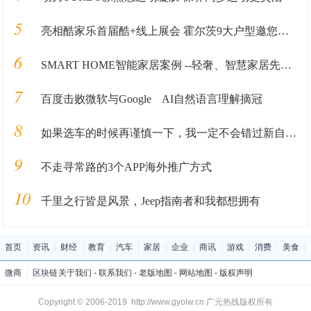
5
亮相酷家乐首届酷+线上展会 霍尔茨9大户型邀您抢鲜看！
6
SMART HOME智能家居案例 --轻奢、智慧家居先行者
7
百度击败微软与Google AI自然语言理解摘冠
8
如果选车的时候再谨慎一下，我一定不会错过新自由光2.0T
9
不走寻常路的3个APP海外推广方式
10
千里之行皆是风景，Jeep指南者和我都想拥有
首页
|
资讯
|
财经
|
教育
|
汽车
|
家居
|
企业
|
商讯
|
游戏
|
消费
|
美食
|
微商
|
区块链
关于我们
-
联系我们
-
老版地图
-
网站地图
-
版权声明
Copyright © 2006-2019 http://www.gyolw.cn 广元热线版权所有