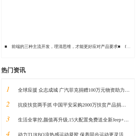
■
前端的三种主流开发，理清思维，才能更好应对产品要求
■
flask入门（三）静态文件
热门资讯
1
全球应援 众志成城 广汽菲克捐赠100万元物资助力抗“疫”
2
抗疫扶贫两手抓 中国平安采购2000万扶贫产品捐赠武汉
3
生活全掌控,颜值再升级,15大配置免费送全新Jeep+指南者加料上市
4
动力TURBO凉热感运动凝胶 保养同步运动更灵活