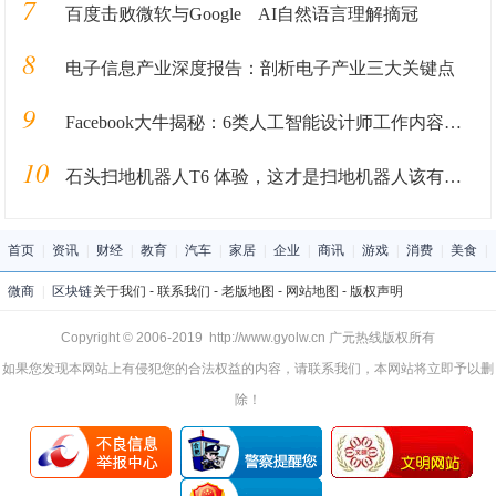
7
百度击败微软与Google AI自然语言理解摘冠
8
电子信息产业深度报告：剖析电子产业三大关键点
9
Facebook大牛揭秘：6类人工智能设计师工作内容你“造”吗？
10
石头扫地机器人T6 体验，这才是扫地机器人该有的样子
首页
|
资讯
|
财经
|
教育
|
汽车
|
家居
|
企业
|
商讯
|
游戏
|
消费
|
美食
|
微商
|
区块链
关于我们
-
联系我们
-
老版地图
-
网站地图
-
版权声明
Copyright © 2006-2019 http://www.gyolw.cn 广元热线版权所有
如果您发现本网站上有侵犯您的合法权益的内容，请联系我们，本网站将立即予以删
除！