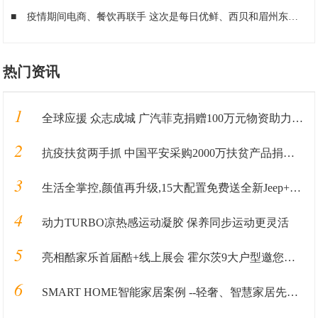
■
疫情期间电商、餐饮再联手 这次是每日优鲜、西贝和眉州东坡
■
热门资讯
1
全球应援 众志成城 广汽菲克捐赠100万元物资助力抗“疫”
2
抗疫扶贫两手抓 中国平安采购2000万扶贫产品捐赠武汉
3
生活全掌控,颜值再升级,15大配置免费送全新Jeep+指南者加料上市
4
动力TURBO凉热感运动凝胶 保养同步运动更灵活
5
亮相酷家乐首届酷+线上展会 霍尔茨9大户型邀您抢鲜看！
6
SMART HOME智能家居案例 --轻奢、智慧家居先行者