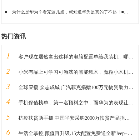
■
为什么是华为？看完这几点，就知道华为是真的了不起！
■
为什么
热门资讯
1
客户现在居然拿出这样的电脑配置单给我装机，哪里有这货哦？
2
小米有品上可学习可游戏的智能积木，魔粒小木机器人
3
全球应援 众志成城 广汽菲克捐赠100万元物资助力抗“疫”
4
手机保值榜单，第一名预料之中，而华为的表现让人失望
5
抗疫扶贫两手抓 中国平安采购2000万扶贫产品捐赠武汉
6
生活全掌控,颜值再升级,15大配置免费送全新Jeep+指南者加料上市