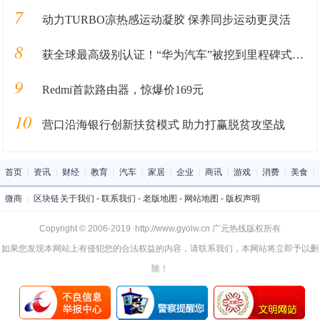
7
动力TURBO凉热感运动凝胶 保养同步运动更灵活
8
获全球最高级别认证！“华为汽车”被挖到里程碑式突破，机构高呼这个风口渐行渐近
9
Redmi首款路由器，惊爆价169元
10
营口沿海银行创新扶贫模式 助力打赢脱贫攻坚战
首页
|
资讯
|
财经
|
教育
|
汽车
|
家居
|
企业
|
商讯
|
游戏
|
消费
|
美食
|
微商
|
区块链
关于我们
-
联系我们
-
老版地图
-
网站地图
-
版权声明
Copyright © 2006-2019 http://www.gyolw.cn 广元热线版权所有
如果您发现本网站上有侵犯您的合法权益的内容，请联系我们，本网站将立即予以删
除！