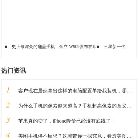
■
史上最漂亮的翻盖手机：金立 W909发布在即
■
三星新一代机型亮相！采用翻盖折叠屏，就是这边框有点“丑”
热门资讯
1
客户现在居然拿出这样的电脑配置单给我装机，哪里有这货哦？
2
为什么手机的像素越来越高？手机超高像素的意义到底是什么？
3
苹果真的变了，iPhone降价已经没有底线了！
4
美图手机供不应求？这就带你一探究竟，看透美图手机只需2分钟