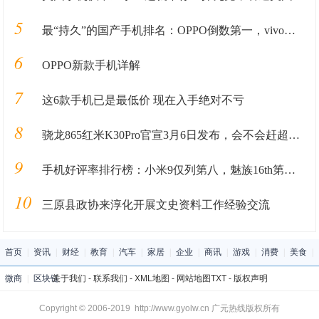
5
最“持久”的国产手机排名：OPPO倒数第一，vivo第三
6
OPPO新款手机详解
7
这6款手机已是最低价 现在入手绝对不亏
8
骁龙865红米K30Pro官宣3月6日发布，会不会赶超自家的小米10？
9
手机好评率排行榜：小米9仅列第八，魅族16th第二，第一是？
10
三原县政协来淳化开展文史资料工作经验交流
首页
|
资讯
|
财经
|
教育
|
汽车
|
家居
|
企业
|
商讯
|
游戏
|
消费
|
美食
|
微商
|
区块链
关于我们
-
联系我们
-
XML地图
-
网站地图
TXT
-
版权声明
Copyright © 2006-2019 http://www.gyolw.cn 广元热线版权所有