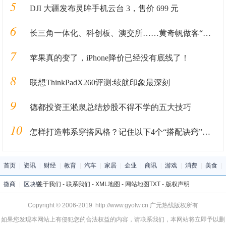
5
DJI 大疆发布灵眸手机云台 3，售价 699 元
6
长三角一体化、科创板、澳交所……黄奇帆做客“陆家嘴对话”4K演播厅点评最in话题
7
苹果真的变了，iPhone降价已经没有底线了！
8
联想ThinkPadX260评测:续航印象最深刻
9
德都投资王淞泉总结炒股不得不学的五大技巧
10
怎样打造韩系穿搭风格？记住以下4个“搭配诀窍”，清新又高级
首页
|
资讯
|
财经
|
教育
|
汽车
|
家居
|
企业
|
商讯
|
游戏
|
消费
|
美食
|
微商
|
区块链
关于我们
-
联系我们
-
XML地图
-
网站地图
TXT
-
版权声明
Copyright © 2006-2019 http://www.gyolw.cn 广元热线版权所有
如果您发现本网站上有侵犯您的合法权益的内容，请联系我们，本网站将立即予以删