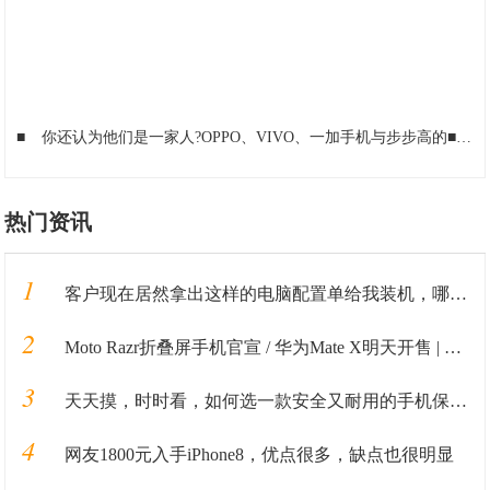
■
你还认为他们是一家人?OPPO、VIVO、一加手机与步步高的
■
魅
热门资讯
1
客户现在居然拿出这样的电脑配置单给我装机，哪里有这货哦？
2
Moto Razr折叠屏手机官宣 / 华为Mate X明天开售 | 科技新鲜事
3
天天摸，时时看，如何选一款安全又耐用的手机保护套？
4
网友1800元入手iPhone8，优点很多，缺点也很明显