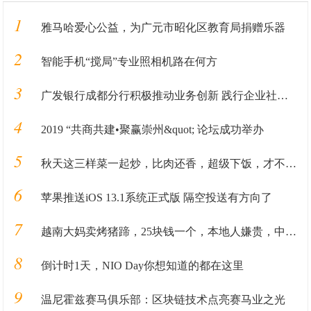
1
雅马哈爱心公益，为广元市昭化区教育局捐赠乐器
2
智能手机“搅局”专业照相机路在何方
3
广发银行成都分行积极推动业务创新 践行企业社会责任
4
2019 “共商共建•聚赢崇州&quot; 论坛成功举办
5
秋天这三样菜一起炒，比肉还香，超级下饭，才不到一块钱一斤！
6
苹果推送iOS 13.1系统正式版 隔空投送有方向了
7
越南大妈卖烤猪蹄，25块钱一个，本地人嫌贵，中国游客：真便宜
8
倒计时1天，NIO Day你想知道的都在这里
9
温尼霍兹赛马俱乐部：区块链技术点亮赛马业之光