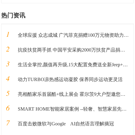
热门资讯
1
全球应援 众志成城 广汽菲克捐赠100万元物资助力抗“疫”
2
抗疫扶贫两手抓 中国平安采购2000万扶贫产品捐赠武汉
3
生活全掌控,颜值再升级,15大配置免费送全新Jeep+指南者加料上市
4
动力TURBO凉热感运动凝胶 保养同步运动更灵活
5
亮相酷家乐首届酷+线上展会 霍尔茨9大户型邀您抢鲜看！
6
SMART HOME智能家居案例 --轻奢、智慧家居先行者
7
百度击败微软与Google AI自然语言理解摘冠