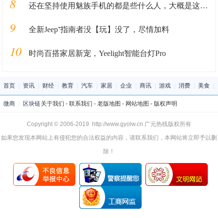
8
还在坚持使用魅族手机的都是些什么人，大概是这三类人
9
全新Jeep⁺指南者没【玩】没了，尽情加料
10
时尚百搭家居新宠，Yeelight智能台灯Pro
首页
|
资讯
|
财经
|
教育
|
汽车
|
家居
|
企业
|
商讯
|
游戏
|
消费
|
美食
|
微商
|
区块链
关于我们
-
联系我们
-
老版地图
-
网站地图
-
版权声明
Copyright © 2006-2019 http://www.gyolw.cn 广元热线版权所有
如果您发现本网站上有侵犯您的合法权益的内容，请联系我们，本网站将立即予以删
除！