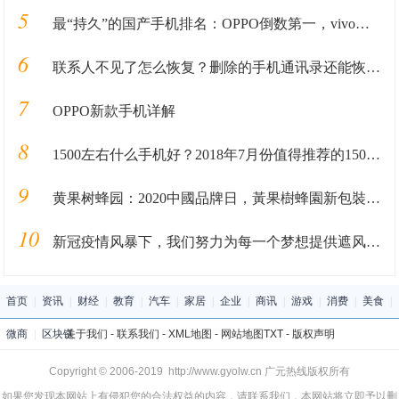
5
最“持久”的国产手机排名：OPPO倒数第一，vivo第三
6
联系人不见了怎么恢复？删除的手机通讯录还能恢复吗
7
OPPO新款手机详解
8
1500左右什么手机好？2018年7月份值得推荐的1500元左右手机
9
黄果树蜂园：2020中國品牌日，黃果樹蜂園新包裝苗蜜上市
10
新冠疫情风暴下，我们努力为每一个梦想提供遮风挡雨的空间
首页
|
资讯
|
财经
|
教育
|
汽车
|
家居
|
企业
|
商讯
|
游戏
|
消费
|
美食
|
微商
|
区块链
关于我们
-
联系我们
-
XML地图
-
网站地图
TXT
-
版权声明
Copyright © 2006-2019 http://www.gyolw.cn 广元热线版权所有
如果您发现本网站上有侵犯您的合法权益的内容，请联系我们，本网站将立即予以删