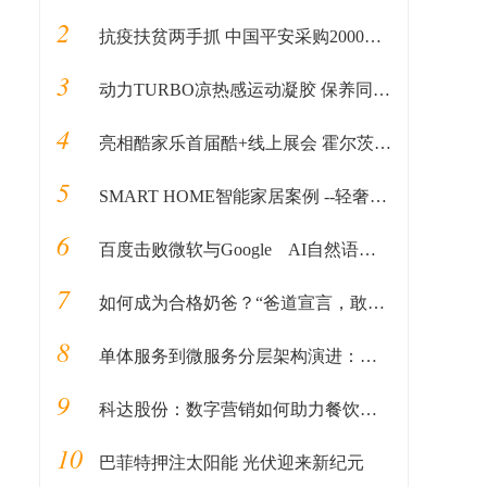
2
抗疫扶贫两手抓 中国平安采购2000万扶贫产品捐赠武汉
3
动力TURBO凉热感运动凝胶 保养同步运动更灵活
4
亮相酷家乐首届酷+线上展会 霍尔茨9大户型邀您抢鲜看！
5
SMART HOME智能家居案例 --轻奢、智慧家居先行者
6
百度击败微软与Google AI自然语言理解摘冠
7
如何成为合格奶爸？“爸道宣言，敢玩敢当”带娃妙招分享
8
单体服务到微服务分层架构演进：原来服务网关才是真爱
9
科达股份：数字营销如何助力餐饮企业实现数字化？
10
巴菲特押注太阳能 光伏迎来新纪元