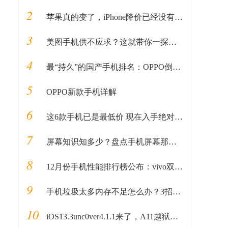
2
苹果真的变了，iPhone降价已经没有底线了！
3
美图手机供不应求？这就带你一探究竟，看透美图手机只需2分钟
4
最“持久”的国产手机排名：OPPO倒数第一，vivo第三
5
OPPO新款手机详解
6
这6款手机已是最低价 现在入手绝对不亏
7
屏幕知识知多少？盘点手机屏幕那些事，最强大的手机面板仍然是它
8
12月份手机性能排行榜公布：vivo双榜第一，为何？
9
手机垃圾太多内存不足怎么办？3招轻松搞定！
10
iOS13.3unc0ver4.1.1来了，A11越狱即将发布