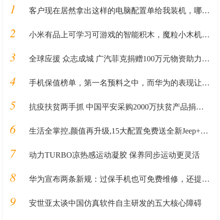
1
客户现在居然拿出这样的电脑配置单给我装机，哪里有这货哦？
2
小米有品上可学习可游戏的智能积木，魔粒小木机器人
3
全球应援 众志成城 广汽菲克捐赠100万元物资助力抗“疫”
4
手机保值榜单，第一名预料之中，而华为的表现让人失望
5
抗疫扶贫两手抓 中国平安采购2000万扶贫产品捐赠武汉
6
生活全掌控,颜值再升级,15大配置免费送全新Jeep+指南者加料上市
7
动力TURBO凉热感运动凝胶 保养同步运动更灵活
8
华为宣布两条新规：过保手机也可免费维修，还提供免费寄送服务
9
安世亚太谈中国仿真软件自主研发的五大核心障碍