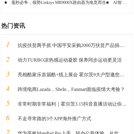
■
毫秒必争，领势Linksys MR9000X路由器为电竞而生
■
AI智能八重定位，保障孩子出行安全：360儿童电话手表评测
热门资讯
1
抗疫扶贫两手抓 中国平安采购2000万扶贫产品捐赠武汉
2
动力TURBO凉热感运动凝胶 保养同步运动更灵活
3
亮相酷家乐首届酷+线上展会 霍尔茨9大户型邀您抢鲜看！
4
跨境电商Lazada，SheIn，Fanmart面临疫情大考验？
5
非常时期非常福利｜霍尔茨3.15抖音直播活动让你嗨到“购”！
6
不走寻常路的3个APP海外推广方式
7
华为平板MatePad Pro上手，轻办公新体验，从此告别笔记本