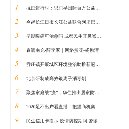
1
抗疫进行时：思尔孚国际百万公益计划获好评
2
今起长江日报长江公益联合阿里巴巴天天正能量开展“武汉谢谢你”活动，奖励抗“疫”一线的普通人
3
早期喉癌可治愈吗 成都民生耳鼻喉医院指出喉癌治愈希望大
4
春满南充•醉李家｜网络赏花•杨柳湾
5
乔庄镇开展城区环境整治助推新冠肺炎疫情防控
6
北京研制成高效银离子消毒剂
7
聚焦家庭战“疫”，华住推出居家防疫指南
8
2020足不出户看直播，把握商机奥田集成灶带你玩转好项目！
9
民生信用卡提示:疫情防控期间,警惕这些金融骗局