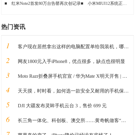
■
红米Note2首发80万台告罄再次创记录
■
小米MIUI12系统正式发布,新增四大新特性:稳定版六月推送
热门资讯
1
客户现在居然拿出这样的电脑配置单给我装机，哪里有这货哦？
2
网友1800元入手iPhone8，优点很多，缺点也很明显
3
Moto Razr折叠屏手机官宣 / 华为Mate X明天开售 | 科技新鲜事
4
天天摸，时时看，如何选一款安全又耐用的手机保护套？
5
DJI 大疆发布灵眸手机云台 3，售价 699 元
6
长三角一体化、科创板、澳交所……黄奇帆做客“陆家嘴对话”4K演播厅点评最in话题
7