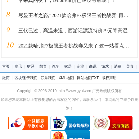
苹果真的变了，iPhone降价已经没有底线了！
8
尽显王者之姿,“2021款哈弗F7极限王者挑战赛”再度来袭!
9
三伏已过，高温未退，西游记漂流特价79元降高温
10
2021款哈弗F7极限王者挑战赛又来了 这一站看点更多!
首页
|
资讯
|
财经
|
教育
|
汽车
|
家居
|
企业
|
商讯
|
游戏
|
消费
|
美食
|
微商
|
区块链
关于我们
-
联系我们
-
XML地图
-
网站地图
TXT
-
版权声明
Copyright © 2006-2019 http://www.gyolw.cn 广元热线版权所有
如果您发现本网站上有侵犯您的合法权益的内容，请联系我们，本网站将立即予以删
除！