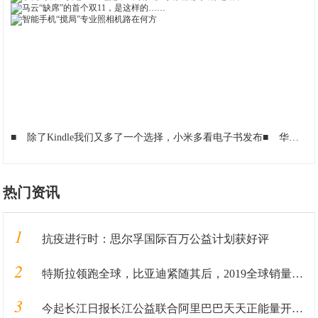
■
除了Kindle我们又多了一个选择，小米多看电子书发布
■
华为再添"新成员"，新型笔记本超高性价比，竟能压倒苹果？
热门资讯
1
抗疫进行时：思尔孚国际百万公益计划获好评
2
特斯拉领跑全球，比亚迪紧随其后，2019全球销量大一览
3
今起长江日报长江公益联合阿里巴巴天天正能量开展“武汉谢谢你”活动，奖励抗“疫”一线的普通人