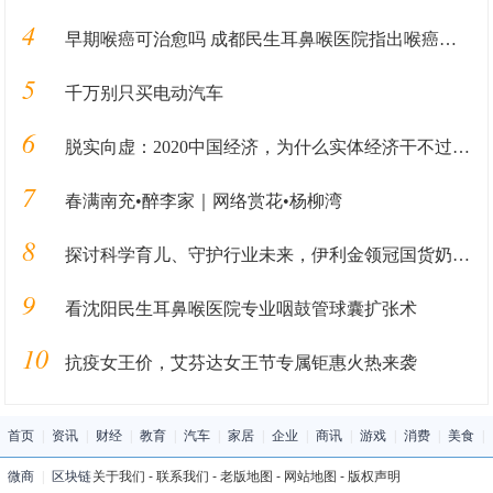
4
早期喉癌可治愈吗 成都民生耳鼻喉医院指出喉癌治愈希望大
5
千万别只买电动汽车
6
脱实向虚：2020中国经济，为什么实体经济干不过虚拟经济？
7
春满南充•醉李家｜网络赏花•杨柳湾
8
探讨科学育儿、守护行业未来，伊利金领冠国货奶粉盛典进入倒计时
9
看沈阳民生耳鼻喉医院专业咽鼓管球囊扩张术
10
抗疫女王价，艾芬达女王节专属钜惠火热来袭
首页
|
资讯
|
财经
|
教育
|
汽车
|
家居
|
企业
|
商讯
|
游戏
|
消费
|
美食
|
微商
|
区块链
关于我们
-
联系我们
-
老版地图
-
网站地图
-
版权声明