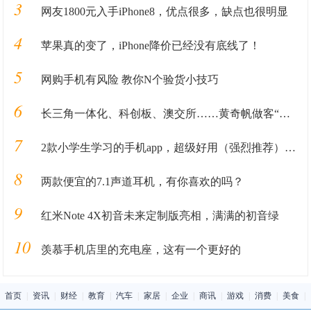
3
网友1800元入手iPhone8，优点很多，缺点也很明显
4
苹果真的变了，iPhone降价已经没有底线了！
5
网购手机有风险 教你N个验货小技巧
6
长三角一体化、科创板、澳交所……黄奇帆做客“陆家嘴对话”4K演播厅点评最in话题
7
2款小学生学习的手机app，超级好用（强烈推荐），抛弃点读机
8
两款便宜的7.1声道耳机，有你喜欢的吗？
9
红米Note 4X初音未来定制版亮相，满满的初音绿
10
羡慕手机店里的充电座，这有一个更好的
首页
|
资讯
|
财经
|
教育
|
汽车
|
家居
|
企业
|
商讯
|
游戏
|
消费
|
美食
|